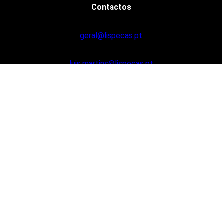
Contactos
geral@lispecas.pt
luis.martins@lispecas.pt