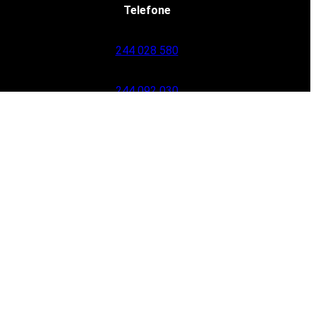
Telefone
244 028 580
244 092 030